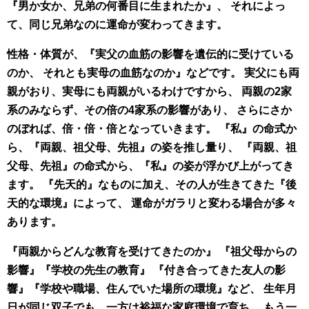
『男か女か、兄弟の何番目に生まれたか』、 それによっ
て、同じ兄弟なのに運命が変わってきます。
性格・体質が、『実父の血筋の影響を遺伝的に受けている
のか、 それとも実母の血筋なのか』などです。 実父にも両
親がおり、実母にも両親がいるわけですから、 両親の2家
系のみならず、その倍の4家系の影響があり、 さらにさか
のぼれば、倍・倍・倍となっていきます。 『私』の命式か
ら、『両親、祖父母、先祖』の姿を推し量り、 『両親、祖
父母、先祖』の命式から、『私』の姿が浮かび上がってき
ます。 『先天的』なものに加え、その人が生きてきた『後
天的な環境』によって、 運命がガラリと変わる場合が多々
あります。
『両親からどんな教育を受けてきたのか』 『祖父母からの
影響』『学校の先生の教育』 『付き合ってきた友人の影
響』『学校や職場、住んでいた場所の環境』など、 生年月
日が同じ双子でも、一方は裕福な家庭環境で育ち、 もう一